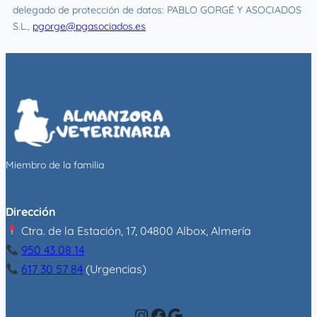
delegado de protección de datos: PABLO GORGÉ Y ASOCIADOS
S.L.,
pgorge@pgasociados.es
Miembro de la familia
Dirección
Ctra. de la Estación, 17, 04800 Albox, Almería
950 43 08 14
617 30 57 84
(Urgencias)
Instagram
Facebook
Google