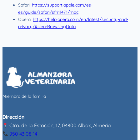
Safari:
https://support.apple.com/es-
es/guide/safari/sfri11471/mac
Opera:
https://help.opera.com/en/latest/security-and-
privacy/#clearBrowsingData
Miembro de la familia
Dirección
Ctra. de la Estación, 17, 04800 Albox, Almería
950 43 08 14